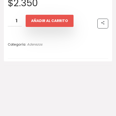
$
2.350
AÑADIR AL CARRITO
Categoría:
Aderezos